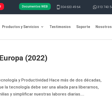
B
Documentos WEB

304 633 49 64

313 743 5
Productos y Servicios
Testimonios
Soporte
Nosotros
Europa (2022)
ecnología y Productividad Hace más de dos décadas,
ue la tecnología debe ser una aliada para liberarnos,
as y simplificar nuestras labores diarias....