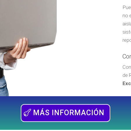
Pue
no 
ais
sis
rep
Con
Con
de 
Exc
MÁS INFORMACIÓN