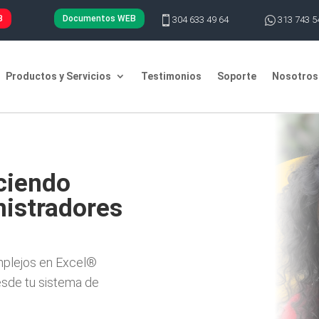
B
Documentos WEB

304 633 49 64

313 743 5
Productos y Servicios
Testimonios
Soporte
Nosotros
ciendo
nistradores
mplejos en Excel®
sde tu sistema de