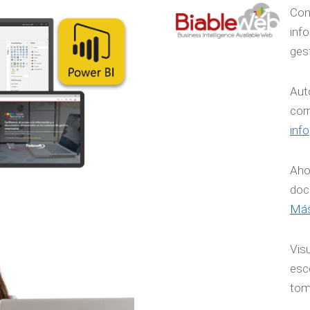
Cons
inf
gest
Auto
corr
info
Aho
doc
Más
Visu
esc
tom