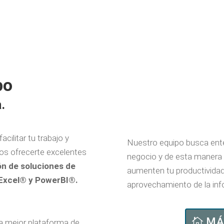
po
.
ilitar tu trabajo y
Nuestro equipo busca ente
os ofrecerte excelentes
negocio y de esta manera 
ón de soluciones de
aumenten tu productividad
 Excel® y PowerBI®.
aprovechamiento de la inf
MÁ
la mejor plataforma de