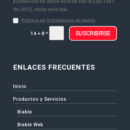
protección de datos acorde con la Ley 1581
de 2012, visite este link.
Política de tratamiento de datos
=
SUSCRIBIRSE
14 + 8
ENLACES FRECUENTES
Inicio
Productos y Servicios
Biable
Biable Web