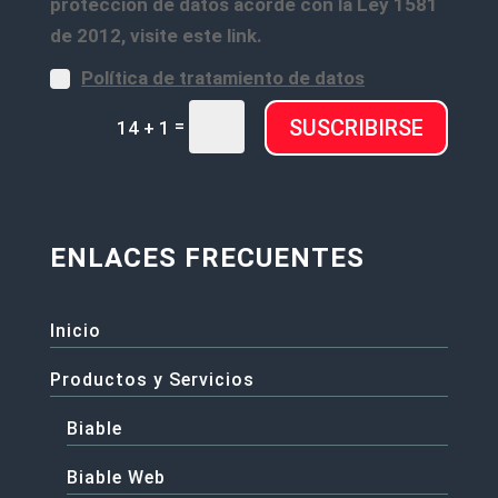
protección de datos acorde con la Ley 1581
de 2012, visite este link.
Política de tratamiento de datos
=
SUSCRIBIRSE
14 + 1
ENLACES FRECUENTES
Inicio
Productos y Servicios
Biable
Biable Web